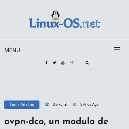
Skip
to
content
Toda la información sobre el sistema operativo
Linux-OS.net
Linux
MENU
Darkcrizt
5 Años Ago
Linux Adictos
ovpn-dco, un modulo de