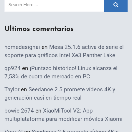
Ultimos comentarios
homedesignai
en
Mesa 25.1.6 activa de serie el
soporte para gráficos Intel Xe3 Panther Lake
qp924
en
¡Puntazo histórico! Linux alcanza el
7,53% de cuota de mercado en PC
Taylor
en
Seedance 2.5 promete vídeos 4K y
generación casi en tiempo real
bowie 2674
en
XiaoMiTool V2: App
multiplataforma para modificar móviles Xiaomi
Voor AI
en
Seedance 2.5 promete vídeos 4K y