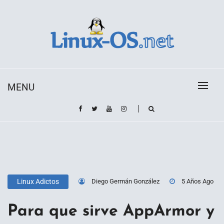
Skip
to
content
Toda la información sobre el sistema operativo
Linux-OS.net
Linux
MENU
Diego Germán González
5 Años Ago
Linux Adictos
Para que sirve AppArmor y