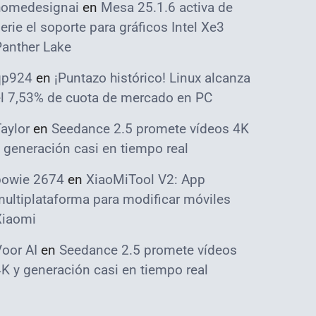
homedesignai
en
Mesa 25.1.6 activa de
erie el soporte para gráficos Intel Xe3
Panther Lake
qp924
en
¡Puntazo histórico! Linux alcanza
el 7,53% de cuota de mercado en PC
aylor
en
Seedance 2.5 promete vídeos 4K
 generación casi en tiempo real
bowie 2674
en
XiaoMiTool V2: App
ultiplataforma para modificar móviles
Xiaomi
oor AI
en
Seedance 2.5 promete vídeos
K y generación casi en tiempo real