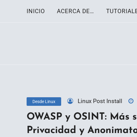
Skip
INICIO
ACERCA DE…
TUTORIAL
to
content
Toda la información sobre el sistema oper
Linux-OS.net
Linux Post Install
Desde Linux
OWASP y OSINT: Más so
Privacidad y Anonimat