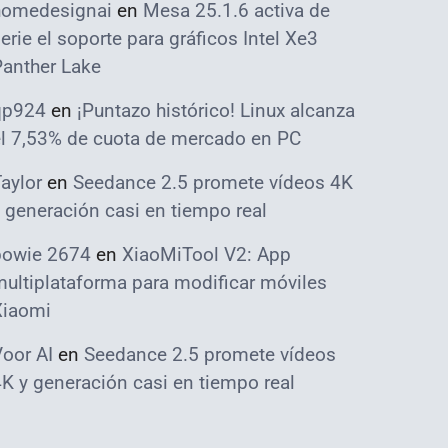
homedesignai
en
Mesa 25.1.6 activa de
erie el soporte para gráficos Intel Xe3
Panther Lake
qp924
en
¡Puntazo histórico! Linux alcanza
el 7,53% de cuota de mercado en PC
aylor
en
Seedance 2.5 promete vídeos 4K
 generación casi en tiempo real
bowie 2674
en
XiaoMiTool V2: App
ultiplataforma para modificar móviles
Xiaomi
oor AI
en
Seedance 2.5 promete vídeos
K y generación casi en tiempo real