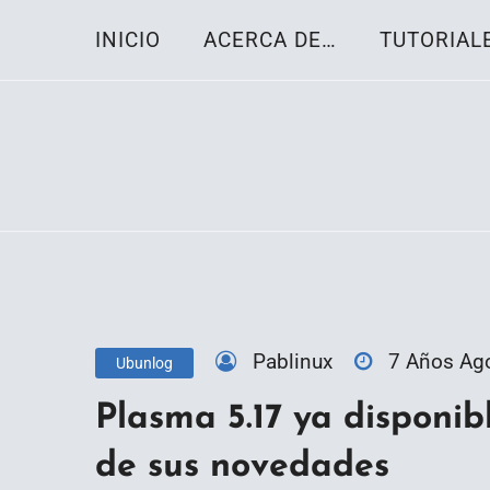
Skip
INICIO
ACERCA DE…
TUTORIAL
to
content
Toda la información sobre el sistema oper
Linux-OS.net
Pablinux
7 Años Ag
Ubunlog
Plasma 5.17 ya disponib
de sus novedades