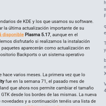
s
endarios de KDE y los que usamos su software.
ar la última actualización importante de su
á disponible
Plasma 5.17
, aunque en el
emos disfrutarlo si realizamos la instalación
T
s paquetes aparecerán como actualización en
y
ositorio Backports o un sistema operativo
m
 hace varios meses. La primera vez que lo
ity
fue en la semana 71, el pasado mes de
V
and que ahora nos permite
cambiar el tamaño
4
o GTK desde los bordes de las mismas
. La nueva
de novedades y a continuación tenéis una lista de