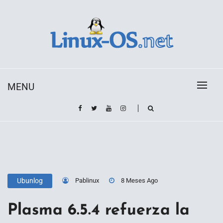
Skip
to
content
Toda la información sobre el sistema operativo
Linux-OS.net
Linux
MENU
Pablinux
8 Meses Ago
Ubunlog
Plasma 6.5.4 refuerza la