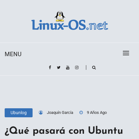
Skip
to
content
Toda la información sobre el sistema operativo
Linux-OS.net
Linux
MENU
Joaquín García
9 Años Ago
Ubunlog
¿Qué pasará con Ubuntu