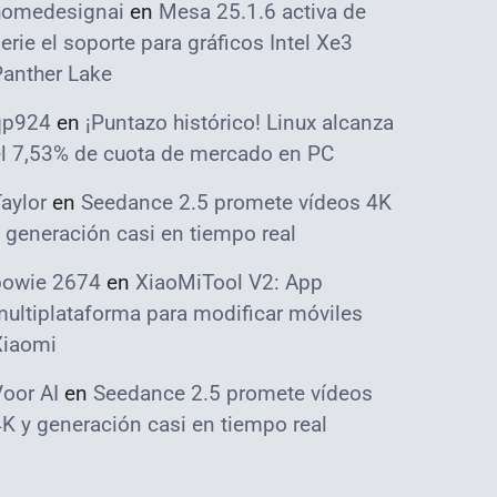
homedesignai
en
Mesa 25.1.6 activa de
erie el soporte para gráficos Intel Xe3
Panther Lake
qp924
en
¡Puntazo histórico! Linux alcanza
el 7,53% de cuota de mercado en PC
aylor
en
Seedance 2.5 promete vídeos 4K
 generación casi en tiempo real
bowie 2674
en
XiaoMiTool V2: App
ultiplataforma para modificar móviles
Xiaomi
oor AI
en
Seedance 2.5 promete vídeos
K y generación casi en tiempo real