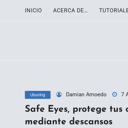
Skip
INICIO
ACERCA DE…
TUTORIAL
to
content
Toda la información sobre el sistema oper
Linux-OS.net
Damian Amoedo
7 
Ubunlog
Safe Eyes, protege tus o
mediante descansos