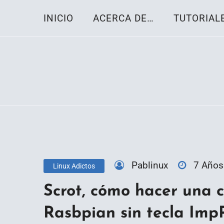
Skip
INICIO
ACERCA DE…
TUTORIAL
to
content
Toda la información sobre el sistema oper
Linux-OS.net
Pablinux
7 Años
Linux Adictos
Scrot, cómo hacer una 
Rasbpian sin tecla Imp