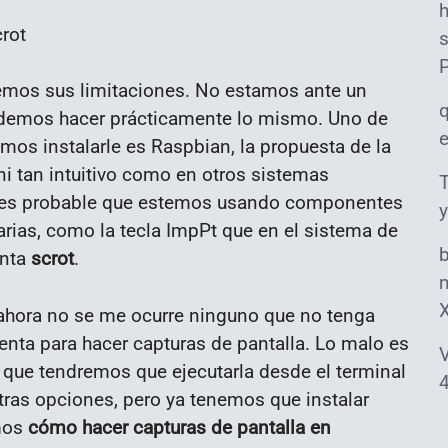
s
mos sus limitaciones. No estamos ante un
odemos hacer prácticamente lo mismo. Uno de
os instalarle es Raspbian, la propuesta de la
i tan intuitivo como en otros sistemas
T
én es probable que estemos usando componentes
y
rias, como la tecla ImpPt que en el sistema de
enta
scrot
.
m
ahora no se me ocurre ninguno que no tenga
enta para hacer capturas de pantalla. Lo malo es
V
o que tendremos que ejecutarla desde el terminal
4
tras opciones, pero ya tenemos que instalar
amos
cómo hacer capturas de pantalla en