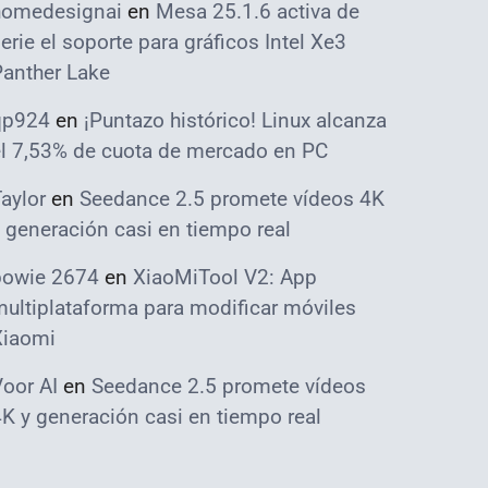
homedesignai
en
Mesa 25.1.6 activa de
erie el soporte para gráficos Intel Xe3
Panther Lake
qp924
en
¡Puntazo histórico! Linux alcanza
el 7,53% de cuota de mercado en PC
aylor
en
Seedance 2.5 promete vídeos 4K
 generación casi en tiempo real
bowie 2674
en
XiaoMiTool V2: App
ultiplataforma para modificar móviles
Xiaomi
oor AI
en
Seedance 2.5 promete vídeos
K y generación casi en tiempo real