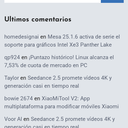
Ultimos comentarios
homedesignai
en
Mesa 25.1.6 activa de serie el
soporte para gráficos Intel Xe3 Panther Lake
qp924
en
¡Puntazo histórico! Linux alcanza el
7,53% de cuota de mercado en PC
Taylor
en
Seedance 2.5 promete vídeos 4K y
generación casi en tiempo real
bowie 2674
en
XiaoMiTool V2: App
multiplataforma para modificar móviles Xiaomi
Voor AI
en
Seedance 2.5 promete vídeos 4K y
generación casi en tiempo real