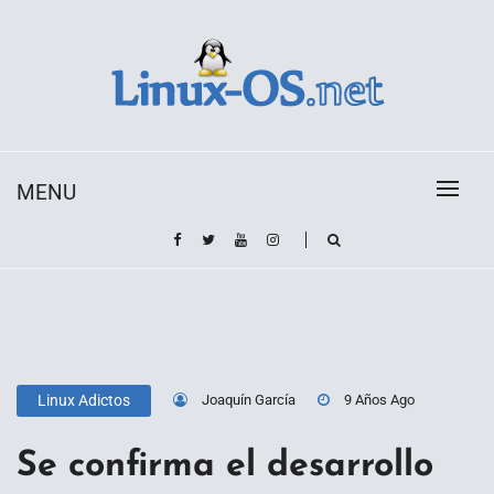
Skip
to
content
Toda la información sobre el sistema operativo
Linux-OS.net
Linux
MENU
Joaquín García
9 Años Ago
Linux Adictos
Se confirma el desarrollo