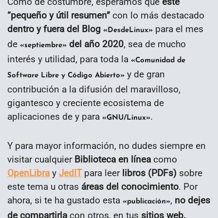
Como de costumbre, esperamos que
este
“
pequeño y útil resumen
”
con lo más destacado
dentro y fuera del Blog
para el mes
«DesdeLinux»
de
del año 2020
, sea de mucho
«septiembre»
interés y utilidad, para toda la
«Comunidad de
y de gran
Software Libre y Código Abierto»
contribución a la difusión del maravilloso,
gigantesco y creciente ecosistema de
aplicaciones de y para
.
«GNU/Linux»
Y para mayor información, no dudes siempre en
visitar cualquier
Biblioteca en línea
como
OpenLibra
y
JedIT
para leer
libros (PDFs)
sobre
este tema u otras
áreas del conocimiento
. Por
ahora, si te ha gustado esta
,
no dejes
«publicación»
de compartirla
con otros, en tus
sitios web,