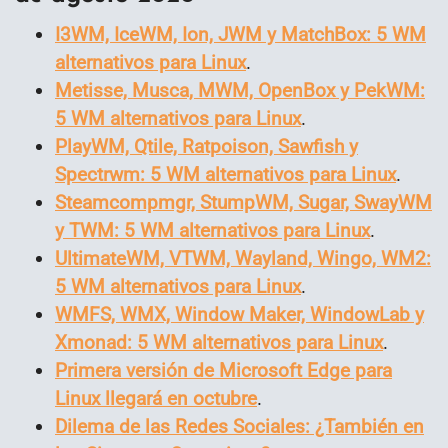
I3WM, IceWM, Ion, JWM y MatchBox: 5 WM
alternativos para Linux
.
Metisse, Musca, MWM, OpenBox y PekWM:
5 WM alternativos para Linux
.
PlayWM, Qtile, Ratpoison, Sawfish y
Spectrwm: 5 WM alternativos para Linux
.
Steamcompmgr, StumpWM, Sugar, SwayWM
y TWM: 5 WM alternativos para Linux
.
UltimateWM, VTWM, Wayland, Wingo, WM2:
5 WM alternativos para Linux
.
WMFS, WMX, Window Maker, WindowLab y
Xmonad: 5 WM alternativos para Linux
.
Primera versión de Microsoft Edge para
Linux llegará en octubre
.
Dilema de las Redes Sociales: ¿También en