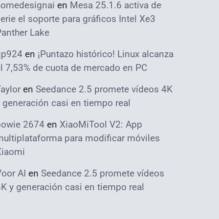
homedesignai
en
Mesa 25.1.6 activa de
erie el soporte para gráficos Intel Xe3
Panther Lake
qp924
en
¡Puntazo histórico! Linux alcanza
el 7,53% de cuota de mercado en PC
aylor
en
Seedance 2.5 promete vídeos 4K
 generación casi en tiempo real
bowie 2674
en
XiaoMiTool V2: App
ultiplataforma para modificar móviles
Xiaomi
oor AI
en
Seedance 2.5 promete vídeos
K y generación casi en tiempo real