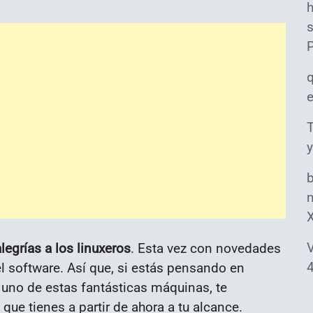
s
T
y
m
V
egrías a los linuxeros
. Esta vez con novedades
4
l software. Así que, si estás pensando en
 uno de estas fantásticas máquinas, te
que tienes a partir de ahora a tu alcance.