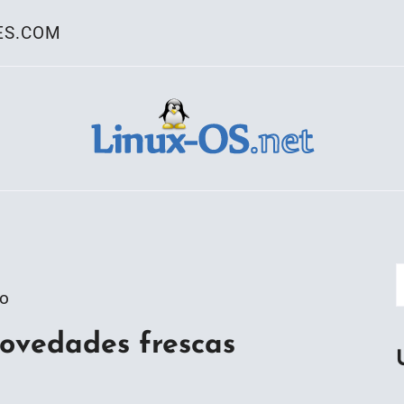
ES.COM
ativo Linux
go
novedades frescas