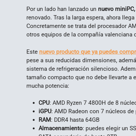
Por un lado han lanzado un
nuevo miniPC,
renovado. Tras la larga espera, ahora lle
Concretamente se trata del procesador A
otros equipos de la compañía valenciana c
Este
nuevo producto que ya puedes compr
pese a sus reducidas dimensiones, además
sistema de refrigeración silencioso. Ademá
tamaño compacto que no debe llevarte a 
mucha potencia:
CPU
: AMD Ryzen 7 4800H de 8 núcleo
iGPU
: AMD Radeon con 7 núcleos de 
RAM
: DDR4 hasta 64GB
Almacenamiento
: puedes elegir un 