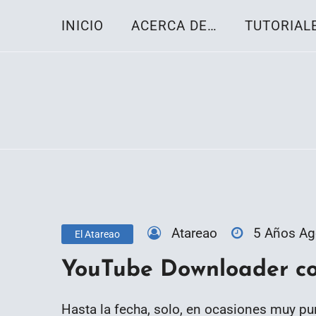
Skip
INICIO
ACERCA DE…
TUTORIAL
to
content
Toda la información sobre el sistema oper
Linux-OS.net
Atareao
5 Años A
El Atareao
YouTube Downloader co
Hasta la fecha, solo, en ocasiones muy pu