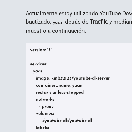
Actualmente estoy utilizando YouTube Dow
bautizado,
, detrás de
Traefik
, y media
yaas
muestro a continuación,
version: '3'

services:

  yaas:

    image: kmb32123/youtube-dl-server

    container_name: yaas

    restart: unless-stopped

    networks:

      - proxy

    volumes:

      - ./youtube-dl:/youtube-dl

    labels:
