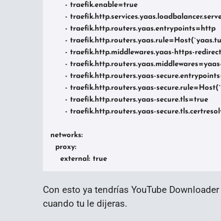
      - traefik.enable=true

      - traefik.http.services.yaas.loadbalancer.serv
      - traefik.http.routers.yaas.entrypoints=http

      - traefik.http.routers.yaas.rule=Host(`yaas.tu
      - traefik.http.middlewares.yaas-https-redire
      - traefik.http.routers.yaas.middlewares=yaas-
      - traefik.http.routers.yaas-secure.entrypoints
      - traefik.http.routers.yaas-secure.rule=Host(`
      - traefik.http.routers.yaas-secure.tls=true

      - traefik.http.routers.yaas-secure.tls.certres
networks:

  proxy:

    external: true
Con esto ya tendrías YouTube Downloader 
cuando tu le dijeras.