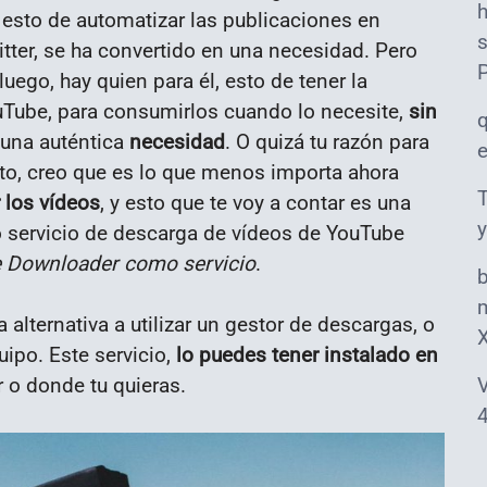
esto de automatizar las publicaciones en
s
tter, se ha convertido en una necesidad. Pero
uego, hay quien para él, esto de tener la
uTube, para consumirlos cuando lo necesite,
sin
una auténtica
necesidad
. O quizá tu razón para
sto, creo que es lo que menos importa ahora
T
 los vídeos
, y esto que te voy a contar es una
y
o servicio de descarga de vídeos de YouTube
 Downloader como servicio
.
m
lternativa a utilizar un gestor de descargas, o
uipo. Este servicio,
lo puedes tener instalado en
r o donde tu quieras.
V
4