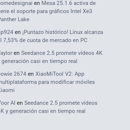
homedesignai
en
Mesa 25.1.6 activa de
erie el soporte para gráficos Intel Xe3
Panther Lake
qp924
en
¡Puntazo histórico! Linux alcanza
el 7,53% de cuota de mercado en PC
aylor
en
Seedance 2.5 promete vídeos 4K
 generación casi en tiempo real
bowie 2674
en
XiaoMiTool V2: App
ultiplataforma para modificar móviles
Xiaomi
oor AI
en
Seedance 2.5 promete vídeos
K y generación casi en tiempo real