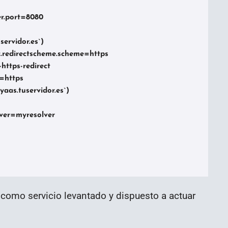
er.port=8080

servidor.es`)

ct.redirectscheme.scheme=https

https-redirect

=https

yaas.tuservidor.es`)

olver=myresolver

como servicio levantado y dispuesto a actuar