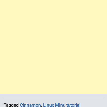
Tagged
Cinnamon
,
Linux Mint
,
tutorial