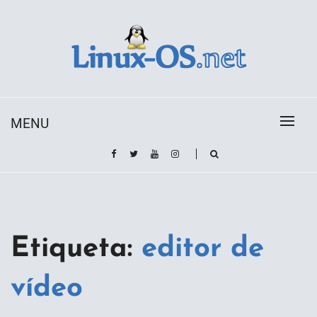
Skip
to
content
Toda la información sobre el sistema operativo
Linux-OS.net
Linux
MENU
Etiqueta:
editor de
vídeo