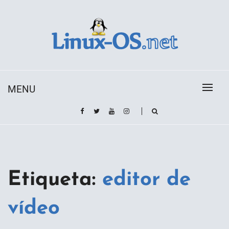
Skip
to
content
Toda la información sobre el sistema operativo
Linux-OS.net
Linux
MENU
Etiqueta:
editor de
vídeo