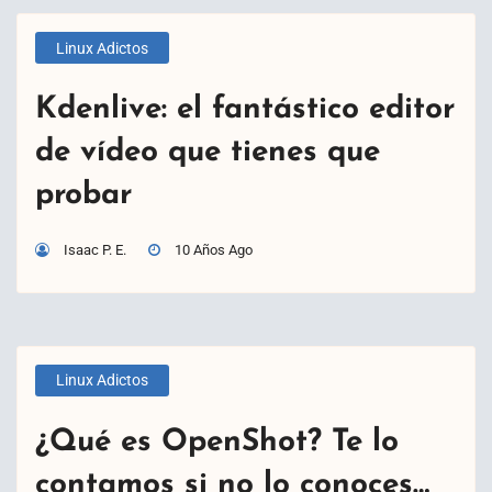
Linux Adictos
Kdenlive: el fantástico editor
de vídeo que tienes que
probar
Isaac P. E.
10 Años Ago
Linux Adictos
¿Qué es OpenShot? Te lo
contamos si no lo conoces…