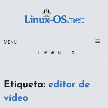
Skip
to
content
Toda la información sobre el sistema operativo
Linux-OS.net
Linux
MENU
Etiqueta:
editor de
vídeo