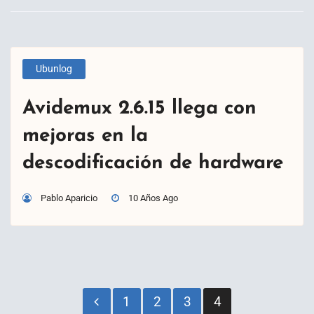
Ubunlog
Avidemux 2.6.15 llega con
mejoras en la
descodificación de hardware
Pablo Aparicio
10 Años Ago
Paginación
1
2
3
4