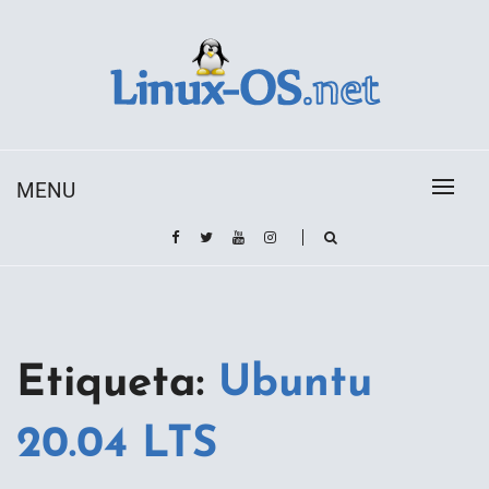
Skip
to
content
Toda la información sobre el sistema operativo
Linux-OS.net
Linux
MENU
Etiqueta:
Ubuntu
20.04 LTS