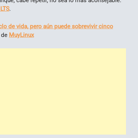
unque, cabe repetir, no sea lo más aconsejable.
 LTS
.
lo de vida, pero aún puede sobrevivir cinco
l de
MuyLinux