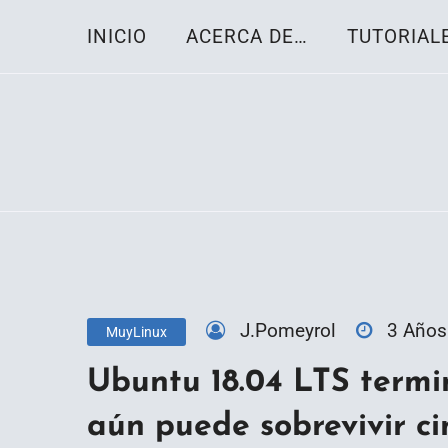
Skip
INICIO
ACERCA DE…
TUTORIAL
to
content
Toda la información sobre el sistema oper
Linux-OS.net
J.Pomeyrol
3 Años
MuyLinux
Ubuntu 18.04 LTS termin
aún puede sobrevivir c