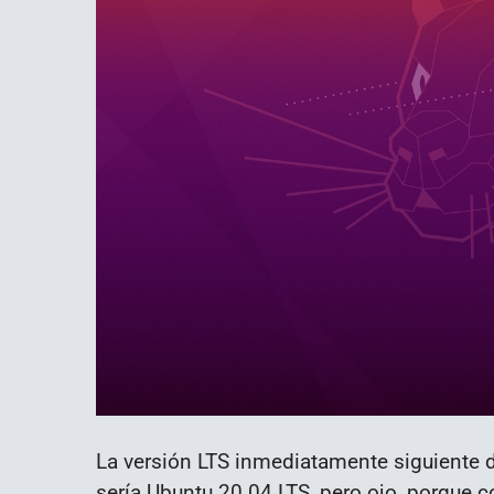
La versión LTS inmediatamente siguiente d
sería Ubuntu 20.04 LTS, pero ojo, porque c