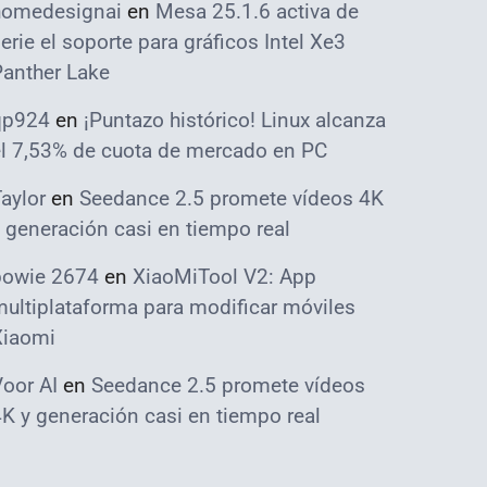
homedesignai
en
Mesa 25.1.6 activa de
erie el soporte para gráficos Intel Xe3
Panther Lake
qp924
en
¡Puntazo histórico! Linux alcanza
el 7,53% de cuota de mercado en PC
aylor
en
Seedance 2.5 promete vídeos 4K
 generación casi en tiempo real
bowie 2674
en
XiaoMiTool V2: App
ultiplataforma para modificar móviles
Xiaomi
oor AI
en
Seedance 2.5 promete vídeos
K y generación casi en tiempo real