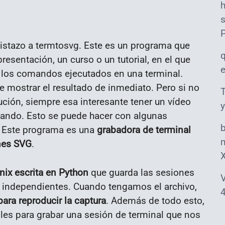
s
vistazo a termtosvg. Este es un programa que
esentación, un curso o un tutorial, en el que
 los comandos ejecutados en una terminal.
e mostrar el resultado de inmediato. Pero si no
T
ción, siempre esa interesante tener un vídeo
y
ando. Esto se puede hacer con algunas
g. Este programa es una
grabadora de terminal
m
nes SVG
.
nix escrita en Python
que guarda las sesiones
V
independientes. Cuando tengamos el archivo,
4
para reproducir la captura
. Además de todo esto,
bles para grabar una sesión de terminal que nos