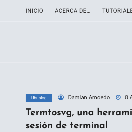
Skip
INICIO
ACERCA DE…
TUTORIAL
to
content
Toda la información sobre el sistema oper
Linux-OS.net
Damian Amoedo
8 
Ubunlog
Termtosvg, una herram
sesión de terminal