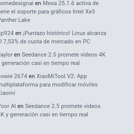
homedesignai
en
Mesa 25.1.6 activa de
erie el soporte para gráficos Intel Xe3
Panther Lake
qp924
en
¡Puntazo histórico! Linux alcanza
el 7,53% de cuota de mercado en PC
aylor
en
Seedance 2.5 promete vídeos 4K
 generación casi en tiempo real
bowie 2674
en
XiaoMiTool V2: App
ultiplataforma para modificar móviles
Xiaomi
oor AI
en
Seedance 2.5 promete vídeos
K y generación casi en tiempo real