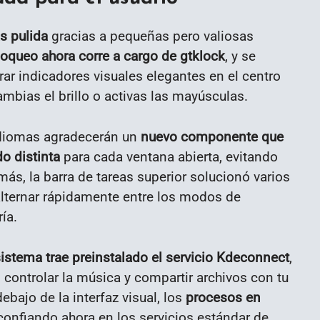
s pulida
gracias a pequeñas pero valiosas
loqueo ahora corre a cargo de gtklock
, y se
r indicadores visuales elegantes en el centro
mbias el brillo o activas las mayúsculas.
idiomas agradecerán un
nuevo componente que
do distinta
para cada ventana abierta, evitando
s, la barra de tareas superior solucionó varios
alternar rápidamente entre los modos de
ía.
istema trae preinstalado el servicio Kdeconnect
,
, controlar la música y compartir archivos con tu
bajo de la interfaz visual, los
procesos en
 confiando ahora en los servicios estándar de