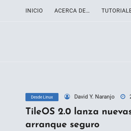
Skip
INICIO
ACERCA DE…
TUTORIAL
to
content
Toda la información sobre el sistema oper
Linux-OS.net
David Y. Naranjo
Desde Linux
TileOS 2.0 lanza nuevas
arranque seguro