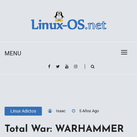
Skip
to
content
Toda la información sobre el sistema operativo
Linux-OS.net
Linux
MENU
Isaac
5 Años Ago
Linux Adictos
Total War: WARHAMMER