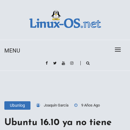
Skip
to
content
Toda la información sobre el sistema operativo
Linux-OS.net
Linux
MENU
Joaquín García
9 Años Ago
Ubunlog
Ubuntu 16.10 ya no tiene