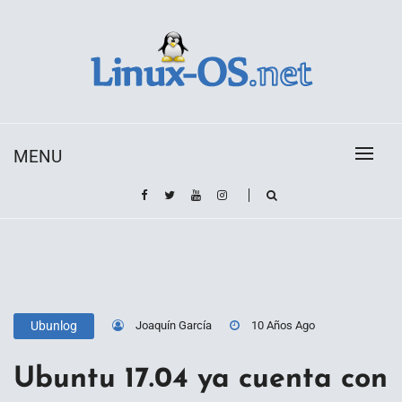
Skip
to
content
Toda la información sobre el sistema operativo
Linux-OS.net
Linux
MENU
Joaquín García
10 Años Ago
Ubunlog
Ubuntu 17.04 ya cuenta con