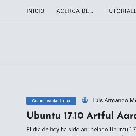
Skip
INICIO
ACERCA DE…
TUTORIAL
to
content
Toda la información sobre el sistema oper
Linux-OS.net
Luis Armando M
Como Instalar Linux
Ubuntu 17.10 Artful Aar
El día de hoy ha sido anunciado Ubuntu 17