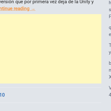
versión que por primera vez deja de la Unity y
ntinue reading
→
s
T
y
m
V
4
10