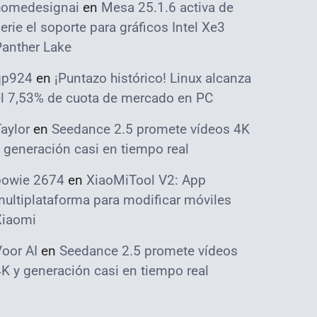
homedesignai
en
Mesa 25.1.6 activa de
erie el soporte para gráficos Intel Xe3
Panther Lake
qp924
en
¡Puntazo histórico! Linux alcanza
el 7,53% de cuota de mercado en PC
aylor
en
Seedance 2.5 promete vídeos 4K
 generación casi en tiempo real
bowie 2674
en
XiaoMiTool V2: App
ultiplataforma para modificar móviles
Xiaomi
oor AI
en
Seedance 2.5 promete vídeos
K y generación casi en tiempo real