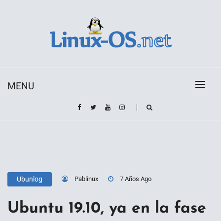
Skip
to
content
Toda la información sobre el sistema operativo
Linux-OS.net
Linux
MENU
Pablinux
7 Años Ago
Ubunlog
Ubuntu 19.10, ya en la fase