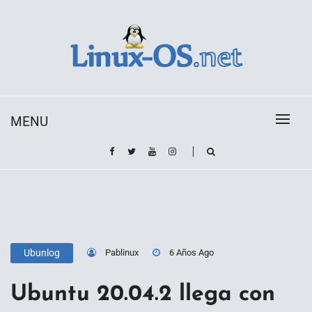
Skip
to
content
Toda la información sobre el sistema operativo
Linux-OS.net
Linux
MENU
Pablinux
6 Años Ago
Ubunlog
Ubuntu 20.04.2 llega con