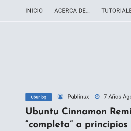
Skip
INICIO
ACERCA DE…
TUTORIAL
to
content
Toda la información sobre el sistema oper
Linux-OS.net
Pablinux
7 Años Ag
Ubunlog
Ubuntu Cinnamon Remix
“completa” a principio