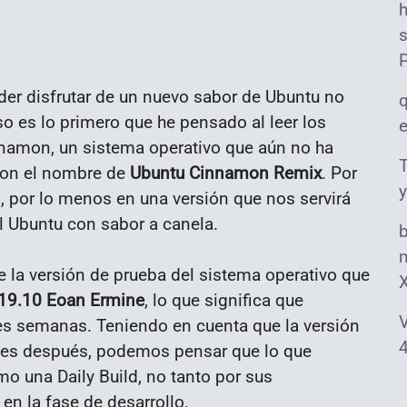
s
der disfrutar de un nuevo sabor de Ubuntu no
o es lo primero que he pensado al leer los
nnamon, un sistema operativo que aún no ha
T
á con el nombre de
Ubuntu Cinnamon Remix
. Por
y
o, por lo menos en una versión que nos servirá
l Ubuntu con sabor a canela.
m
ue la versión de prueba del sistema operativo que
 19.10 Eoan Ermine
, lo que significa que
V
es semanas. Teniendo en cuenta que la versión
4
eses después, podemos pensar que lo que
o una Daily Build, no tanto por sus
en la fase de desarrollo.