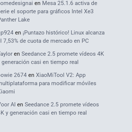
homedesignai
en
Mesa 25.1.6 activa de
erie el soporte para gráficos Intel Xe3
Panther Lake
qp924
en
¡Puntazo histórico! Linux alcanza
el 7,53% de cuota de mercado en PC
aylor
en
Seedance 2.5 promete vídeos 4K
 generación casi en tiempo real
bowie 2674
en
XiaoMiTool V2: App
ultiplataforma para modificar móviles
Xiaomi
oor AI
en
Seedance 2.5 promete vídeos
K y generación casi en tiempo real