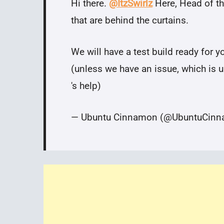
Hi there.
@ItzSwirlz
Here, Head of th
that are behind the curtains.
We will have a test build ready for 
(unless we have an issue, which is u
's help)
— Ubuntu Cinnamon (@UbuntuCin