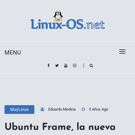
Skip
to
content
Toda la información sobre el sistema operativo
Linux-OS.net
Linux
MENU
Eduardo Medina
5 Años Ago
MuyLinux
Ubuntu Frame, la nueva