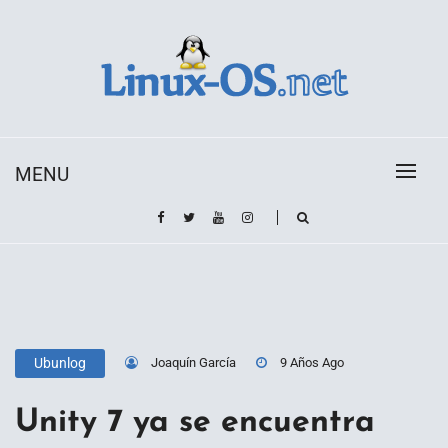
Skip
to
content
Toda la información sobre el sistema operativo
Linux-OS.net
Linux
MENU
Joaquín García
9 Años Ago
Ubunlog
Unity 7 ya se encuentra