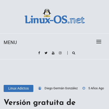
Skip
to
content
Toda la información sobre el sistema operativo
Linux-OS.net
Linux
MENU
Diego Germán González
5 Años Ago
Linux Adictos
Versión gratuita de