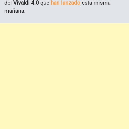
del
Vivaldi 4.0
que
han lanzado
esta misma
mañana.