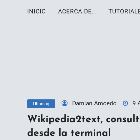
Skip
INICIO
ACERCA DE…
TUTORIAL
to
content
Toda la información sobre el sistema oper
Linux-OS.net
Damian Amoedo
9 
Ubunlog
Wikipedia2text, consult
desde la terminal