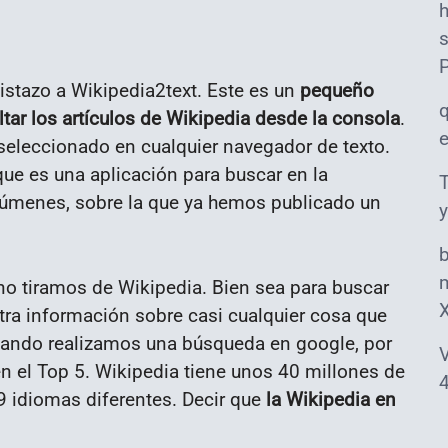
s
vistazo a Wikipedia2text. Este es un
pequeño
ltar los artículos de Wikipedia desde la consola
.
 seleccionado en cualquier navegador de texto.
 que es una aplicación para buscar en la
T
esúmenes, sobre la que ya hemos publicado un
y
m
no tiramos de Wikipedia. Bien sea para buscar
ra información sobre casi cualquier cosa que
uando realizamos una búsqueda en google, por
V
en el Top 5. Wikipedia tiene unos 40 millones de
4
 idiomas diferentes. Decir que
la Wikipedia en