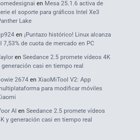
homedesignai
en
Mesa 25.1.6 activa de
erie el soporte para gráficos Intel Xe3
Panther Lake
qp924
en
¡Puntazo histórico! Linux alcanza
el 7,53% de cuota de mercado en PC
aylor
en
Seedance 2.5 promete vídeos 4K
 generación casi en tiempo real
bowie 2674
en
XiaoMiTool V2: App
ultiplataforma para modificar móviles
Xiaomi
oor AI
en
Seedance 2.5 promete vídeos
K y generación casi en tiempo real