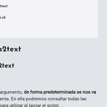
text

cli

a2text
2text
argumento,
de forma predeterminada se nos va
enta. En ella podremos consultar todas las
 utilizar al lanzar el script.