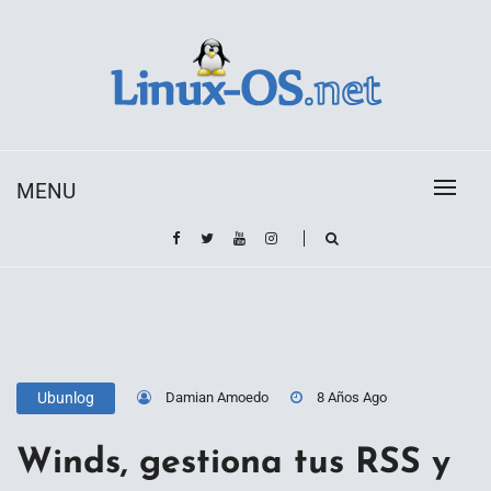
Skip
to
content
Toda la información sobre el sistema operativo
Linux-OS.net
Linux
MENU
Damian Amoedo
8 Años Ago
Ubunlog
Winds, gestiona tus RSS y