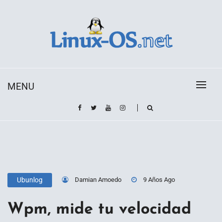
Skip
to
content
Toda la información sobre el sistema operativo
Linux-OS.net
Linux
MENU
Damian Amoedo
9 Años Ago
Ubunlog
Wpm, mide tu velocidad