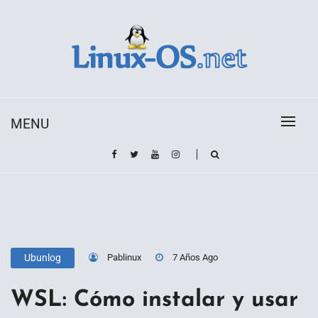
Skip
to
content
Toda la información sobre el sistema operativo
Linux-OS.net
Linux
MENU
Pablinux
7 Años Ago
Ubunlog
WSL: Cómo instalar y usar