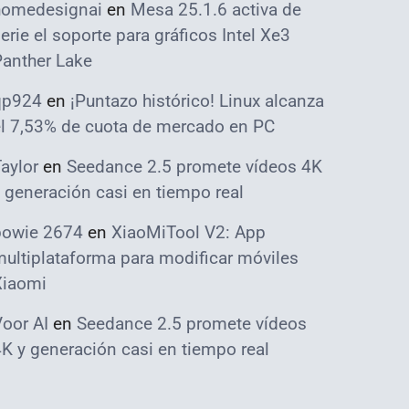
homedesignai
en
Mesa 25.1.6 activa de
erie el soporte para gráficos Intel Xe3
Panther Lake
qp924
en
¡Puntazo histórico! Linux alcanza
el 7,53% de cuota de mercado en PC
aylor
en
Seedance 2.5 promete vídeos 4K
 generación casi en tiempo real
bowie 2674
en
XiaoMiTool V2: App
ultiplataforma para modificar móviles
Xiaomi
oor AI
en
Seedance 2.5 promete vídeos
K y generación casi en tiempo real