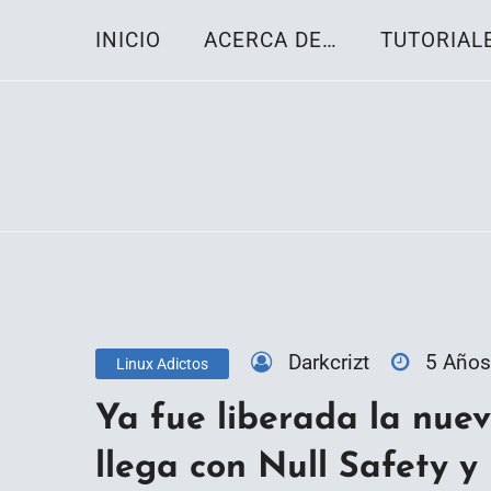
Skip
INICIO
ACERCA DE…
TUTORIAL
to
content
Toda la información sobre el sistema oper
Linux-OS.net
Darkcrizt
5 Años
Linux Adictos
Ya fue liberada la nuev
llega con Null Safety y