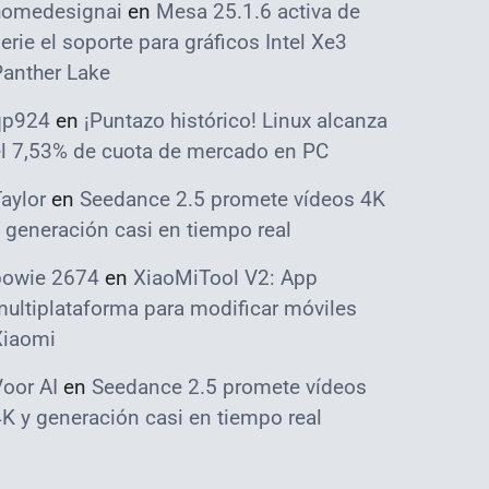
homedesignai
en
Mesa 25.1.6 activa de
erie el soporte para gráficos Intel Xe3
Panther Lake
qp924
en
¡Puntazo histórico! Linux alcanza
el 7,53% de cuota de mercado en PC
aylor
en
Seedance 2.5 promete vídeos 4K
 generación casi en tiempo real
bowie 2674
en
XiaoMiTool V2: App
ultiplataforma para modificar móviles
Xiaomi
oor AI
en
Seedance 2.5 promete vídeos
K y generación casi en tiempo real