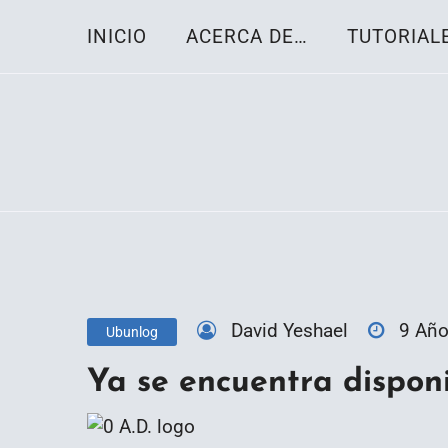
Skip
INICIO
ACERCA DE…
TUTORIAL
to
content
Toda la información sobre el sistema oper
Linux-OS.net
David Yeshael
9 Añ
Ubunlog
Ya se encuentra disponi