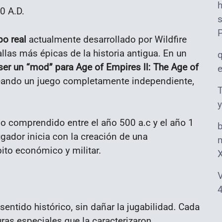
0 A.D.
s
po real
actualmente desarrollado por Wildfire
llas más épicas de la historia antigua. En un
 ser un “mod” para Age of Empires II: The Age of
 creando un juego completamente independiente,
T
y
do comprendido entre el año 500 a.c y el año 1
jugador inicia con la creación de una
m
ito económico y militar.
V
4
sentido histórico, sin dañar la jugabilidad. Cada
uras especiales que la caracterizaron.