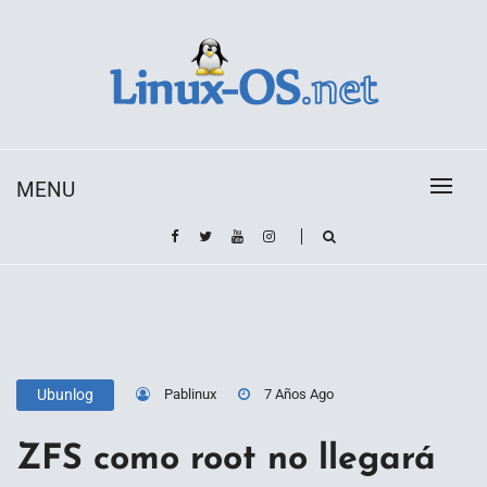
Skip
to
content
Toda la información sobre el sistema operativo
Linux-OS.net
Linux
MENU
Pablinux
7 Años Ago
Ubunlog
ZFS como root no llegará