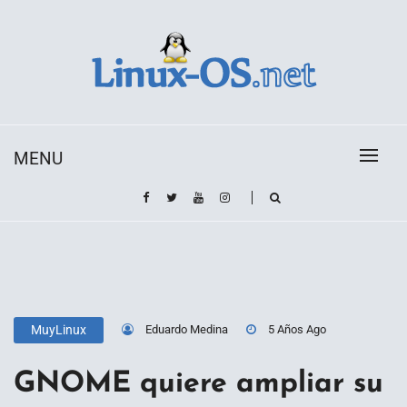
Skip
to
content
Toda la información sobre el sistema operativo
Linux-OS.net
Linux
MENU
Eduardo Medina
5 Años Ago
MuyLinux
GNOME quiere ampliar su