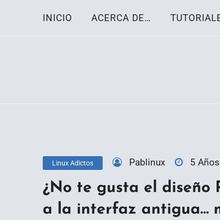
Skip
INICIO
ACERCA DE…
TUTORIAL
to
content
Toda la información sobre el sistema oper
Linux-OS.net
Pablinux
5 Años
Linux Adictos
¿No te gusta el diseño 
a la interfaz antigua…