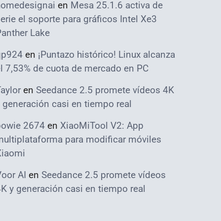
homedesignai
en
Mesa 25.1.6 activa de
erie el soporte para gráficos Intel Xe3
Panther Lake
qp924
en
¡Puntazo histórico! Linux alcanza
el 7,53% de cuota de mercado en PC
aylor
en
Seedance 2.5 promete vídeos 4K
 generación casi en tiempo real
bowie 2674
en
XiaoMiTool V2: App
ultiplataforma para modificar móviles
Xiaomi
oor AI
en
Seedance 2.5 promete vídeos
K y generación casi en tiempo real