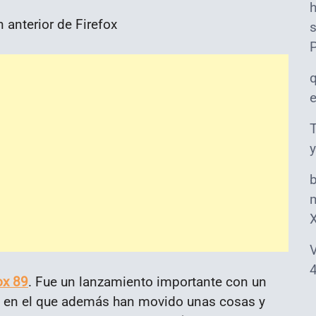
s
T
y
m
V
4
ox 89
. Fue un lanzamiento importante con un
 en el que además han movido unas cosas y